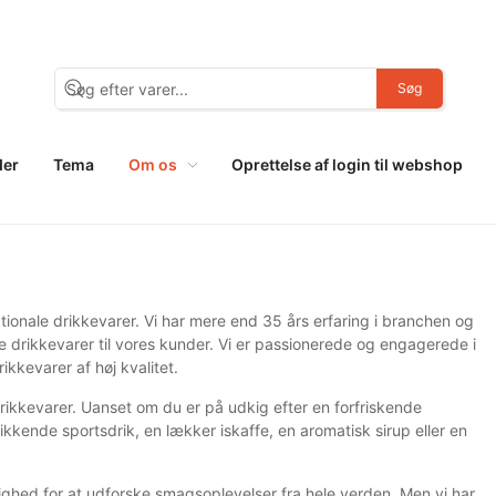
Søg
der
Tema
Om os
Oprettelse af login til webshop
tionale drikkevarer. Vi har mere end 35 års erfaring i branchen og
e drikkevarer til vores kunder. Vi er passionerede og engagerede i
kkevarer af høj kvalitet.
rikkevarer. Uanset om du er på udkig efter en forfriskende
kkende sportsdrik, en lækker iskaffe, en aromatisk sirup eller en
ulighed for at udforske smagsoplevelser fra hele verden. Men vi har