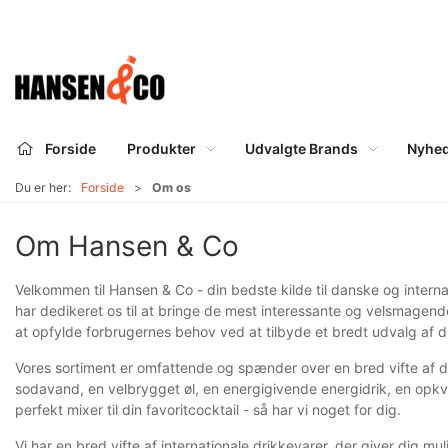
Forside
Produkter
Udvalgte Brands
Nyhe
Du er her:
Forside
Om os
Om Hansen & Co
Velkommen til Hansen & Co - din bedste kilde til danske og interna
har dedikeret os til at bringe de mest interessante og velsmagend
at opfylde forbrugernes behov ved at tilbyde et bredt udvalg af dri
Vores sortiment er omfattende og spænder over en bred vifte af d
sodavand, en velbrygget øl, en energigivende energidrik, en opkvi
perfekt mixer til din favoritcocktail - så har vi noget for dig.
Vi har en bred vifte af internationale drikkevarer, der giver dig m