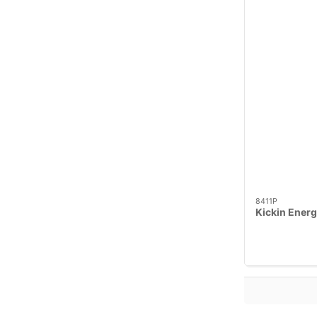
8411P
Kickin Ener