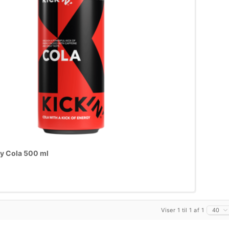
gy Cola 500 ml
Viser 1 til 1 af 1
40